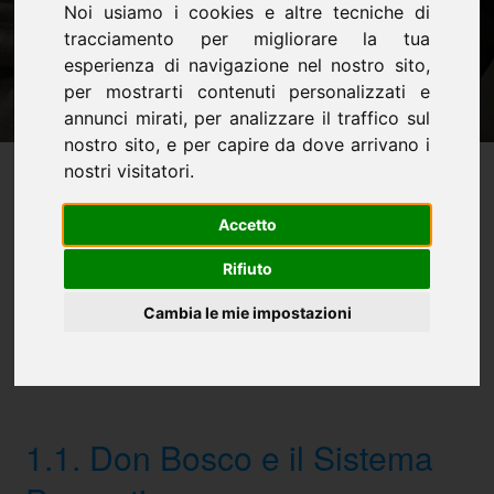
Noi usiamo i cookies e altre tecniche di
tracciamento per migliorare la tua
esperienza di navigazione nel nostro sito,
per mostrarti contenuti personalizzati e
annunci mirati, per analizzare il traffico sul
nostro sito, e per capire da dove arrivano i
nostri visitatori.
Progetto Educativo
1. Identità
2. Soggetti
Accetto
3. Coordinamento
4. Patto educativo
Rifiuto
5. Obiettivi
6. Azioni educative
Cambia le mie impostazioni
7. Metodologie
8. Regolamento
9. Promozione
10. Valutazione
1.1. Don Bosco e il Sistema