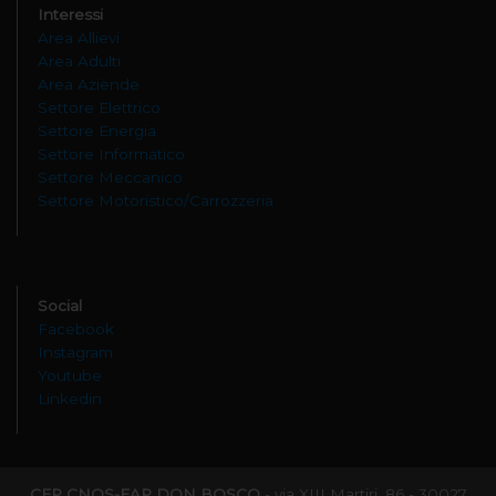
Interessi
Area Allievi
Area Adulti
Area Aziende
Settore Elettrico
Settore Energia
Settore Informatico
Settore Meccanico
Settore Motoristico/Carrozzeria
Social
Facebook
Instagram
Youtube
Linkedin
CFP CNOS-FAP DON BOSCO
- via XIII Martiri, 86 - 30027