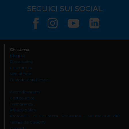
SEGUICI SUI SOCIAL
Chi siamo
Identità
Dove siamo
La struttura
Virtual Tour
Oratorio don Bosco
Accreditamenti
Codice etico
Trasparenza
Privacy policy
Protocollo di Sicurezza Scolastica - Valutazione del
rischio da Covid-19
Contatti