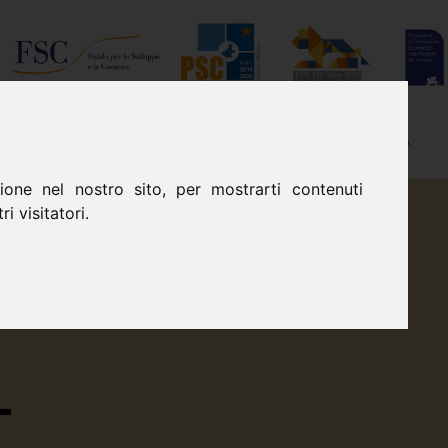
I
DOVE SIAMO
TRASPARENZA
one nel nostro sito, per mostrarti contenuti
i visitatori.
L