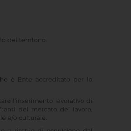
 del territorio.
he è Ente accreditato per lo
are l’inserimento lavorativo di
ronti del mercato del lavoro,
le e/o culturale.
i o a rischio di espulsione dal