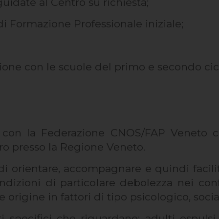
uidate al Centro su richiesta;
i Formazione Professionale iniziale;
one con le scuole del primo e secondo ciclo
e con la Federazione CNOS/FAP Veneto c
oro presso la Regione Veneto.
 di orientare, accompagnare e quindi facilit
ndizioni di particolare debolezza nei conf
origine in fattori di tipo psicologico, socia
etti specifici che riguardano: adulti espuls