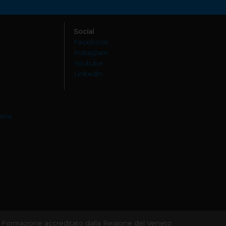
Social
Facebook
Instagram
Youtube
Linkedin
eria
 di Formazione accreditato dalla Regione del Veneto