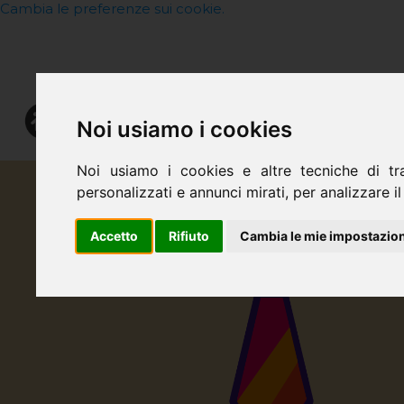
Cambia le preferenze sui cookie.
Noi usiamo i cookies
CHI SIAMO
Noi usiamo i cookies e altre tecniche di tr
personalizzati e annunci mirati, per analizzare il 
Accetto
Rifiuto
Cambia le mie impostazion