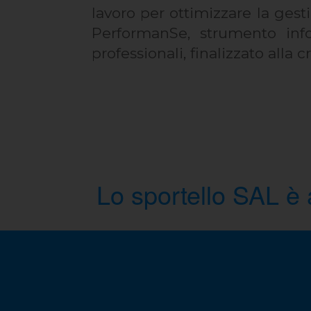
lavoro per ottimizzare la ges
PerformanSe, strumento info
professionali, finalizzato alla 
Lo sportello SAL è a