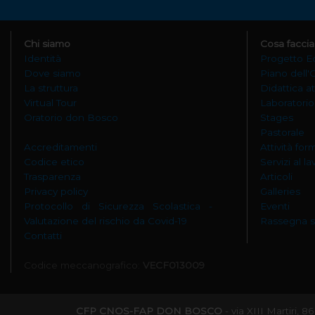
Chi siamo
Cosa facci
Identità
Progetto E
Dove siamo
Piano dell'
La struttura
Didattica at
Virtual Tour
Laboratorio
Oratorio don Bosco
Stages
Pastorale
Accreditamenti
Attività for
Codice etico
Servizi al l
Trasparenza
Articoli
Privacy policy
Galleries
Protocollo di Sicurezza Scolastica -
Eventi
Valutazione del rischio da Covid-19
Rassegna 
Contatti
Codice meccanografico:
VECF013009
CFP CNOS-FAP DON BOSCO
- via XIII Martiri,