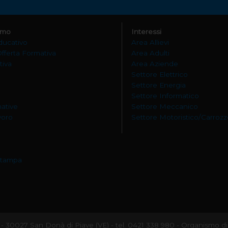
amo
Interessi
ducativo
Area Allievi
Offerta Formativa
Area Adulti
tiva
Area Aziende
Settore Elettrico
Settore Energia
Settore Informatico
mative
Settore Meccanico
avoro
Settore Motoristico/Carrozz
stampa
 86 - 30027 San Donà di Piave (VE) - tel. 0421 338 980 - Organismo