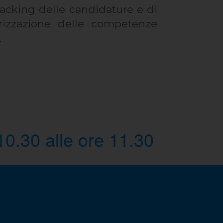
racking delle candidature e di
orizzazione delle competenze
.
 10.30 alle ore 11.30