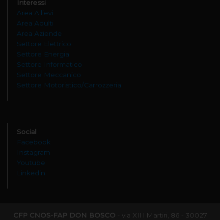
Interessi
Area Allievi
Area Adulti
Area Aziende
Settore Elettrico
Settore Energia
Settore Informatico
Settore Meccanico
Settore Motoristico/Carrozzeria
Social
Facebook
Instagram
Youtube
Linkedin
CFP CNOS-FAP DON BOSCO
- via XIII Martiri, 86 - 30027