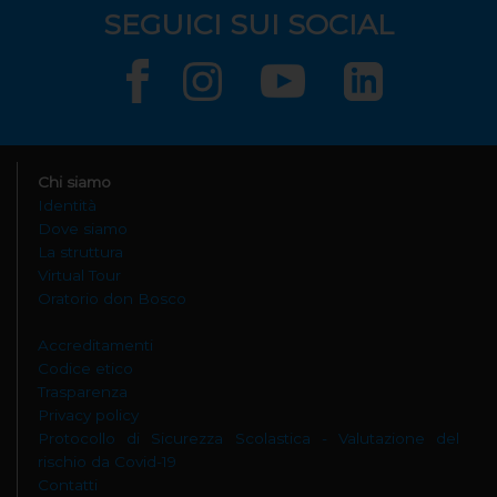
SEGUICI SUI SOCIAL
Chi siamo
Identità
Dove siamo
La struttura
Virtual Tour
Oratorio don Bosco
Accreditamenti
Codice etico
Trasparenza
Privacy policy
Protocollo di Sicurezza Scolastica - Valutazione del
rischio da Covid-19
Contatti