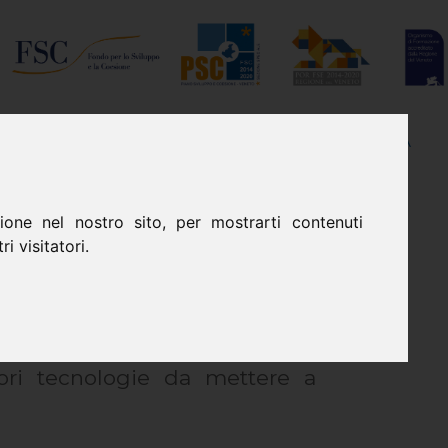
I
DOVE SIAMO
TRASPARENZA
one nel nostro sito, per mostrarti contenuti
i visitatori.
coprirai che come insegna don
ori tecnologie da mettere a