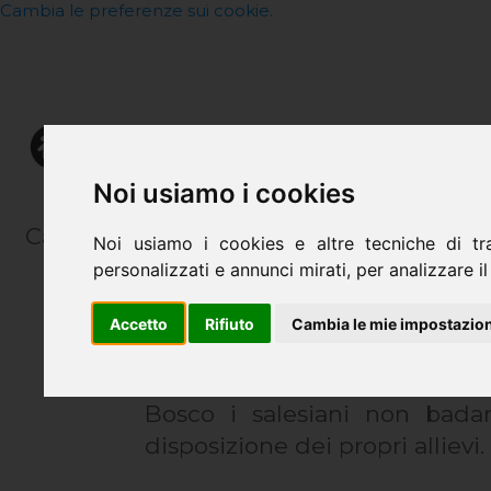
Cambia le preferenze sui cookie.
CHI SIAMO
Noi usiamo i cookies
Cantami o Diva del pelide Achille l'ira fun
Noi usiamo i cookies e altre tecniche di tr
personalizzati e annunci mirati, per analizzare il 
Accetto
Rifiuto
Cambia le mie impostazion
I laboratori di settore sono
Bosco i salesiani non bada
disposizione dei propri allievi.