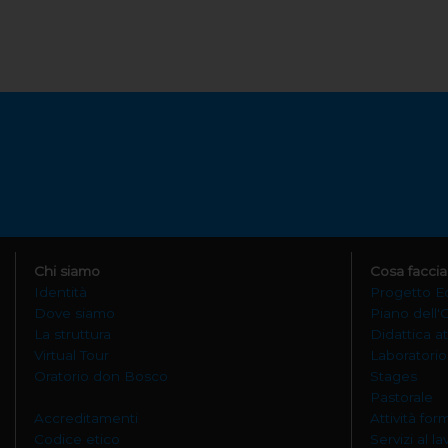
Chi siamo
Cosa facci
Identità
Progetto E
Dove siamo
Piano dell'
La struttura
Didattica at
Virtual Tour
Laboratorio
Oratorio don Bosco
Stages
Pastorale
Accreditamenti
Attività for
Codice etico
Servizi al l