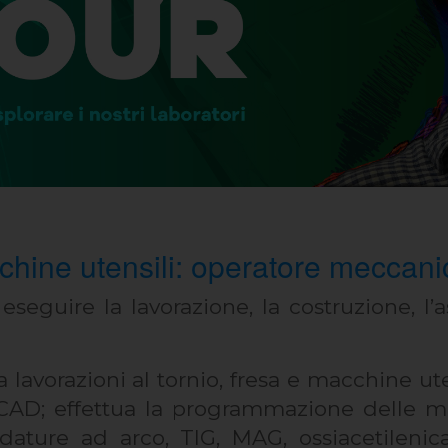
hine utensili: operatore meccani
seguire la lavorazione, la costruzione, l’
 lavorazioni al tornio, fresa e macchine ut
 CAD; effettua la programmazione delle 
dature ad arco, TIG, MAG, ossiacetilenica;