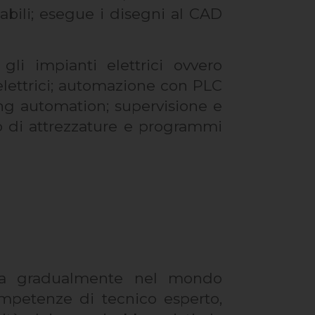
ili; esegue i disegni al CAD
li impianti elettrici ovvero
elettrici; automazione con PLC
ding automation; supervisione e
lio di attrezzature e programmi
ntra gradualmente nel mondo
ompetenze di tecnico esperto,