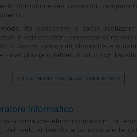
ti domotici e dei controllori programmab
onenti.
n modo da conoscere e saper realizzare g
tofoni e videocitofoni; comando di motori 
cli di lavoro industriali; domotica e buil
e smartphone o tablet; il tutto con l’ausi
VAI ALLA HOME PAGE DEL SETTORE ELETTRICO
eratore informatico
nica-informatica-telecomunicazioni si e
er, del web, arrivando a conquistare le c