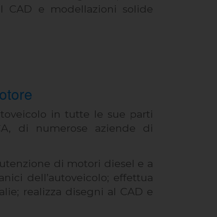
l CAD e modellazioni solide
motore
toveicolo in tutte le sue parti
FCA, di numerose aziende di
nutenzione di motori diesel e a
ici dell’autoveicolo; effettua
lie; realizza disegni al CAD e