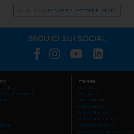
VAI ALLA HOME PAGE DEL SETTORE ENERGIA
SEGUICI SUI SOCIAL
amo
Interessi
ducativo
Area Allievi
Offerta Formativa
Area Adulti
tiva
Area Aziende
Settore Elettrico
Settore Energia
Settore Informatico
mative
Settore Meccanico
avoro
Settore Motoristico/Carrozz