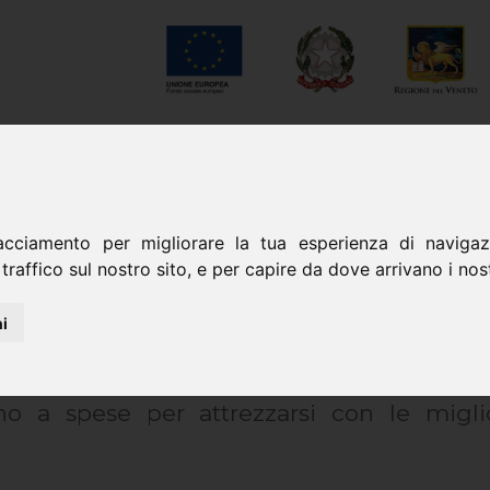
NEWS
GALLERY
CONTATT
esta...
acciamento per migliorare la tua esperienza di navigazi
traffico sul nostro sito, e per capire da dove arrivano i nostr
i
 il cuore del CFP DON BOSCO. Visitandoli s
no a spese per attrezzarsi con le migli