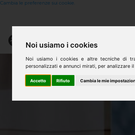
Cambia le preferenze sui cookie.
CHI SIAMO
Noi usiamo i cookies
Noi usiamo i cookies e altre tecniche di tr
personalizzati e annunci mirati, per analizzare il 
Accetto
Rifiuto
Cambia le mie impostazion