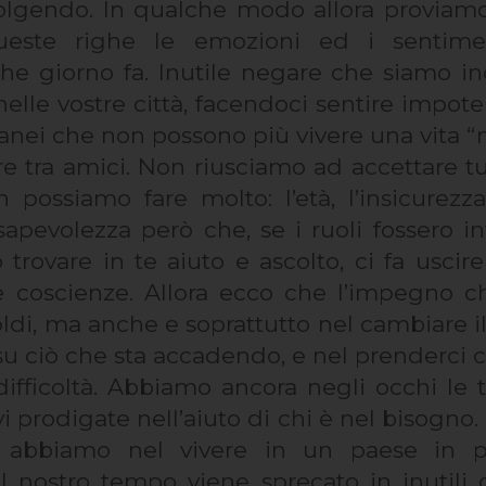
svolgendo. In qualche modo allora provia
ueste righe le emozioni ed i sentime
e giorno fa. Inutile negare che siamo ind
lle vostre città, facendoci sentire impoten
tanei che non possono più vivere una vita “n
re tra amici. Non riusciamo ad accettare t
n possiamo fare molto: l’età, l’insicure
sapevolezza però che, se i ruoli fossero in
rovare in te aiuto e ascolto, ci fa uscir
e coscienze. Allora ecco che l’impegno 
ldi, ma anche e soprattutto nel cambiare i
 su ciò che sta accadendo, e nel prenderci 
difficoltà. Abbiamo ancora negli occhi le 
i prodigate nell’aiuto di chi è nel bisogno.
i abbiamo nel vivere in un paese in p
 nostro tempo viene sprecato in inutili di