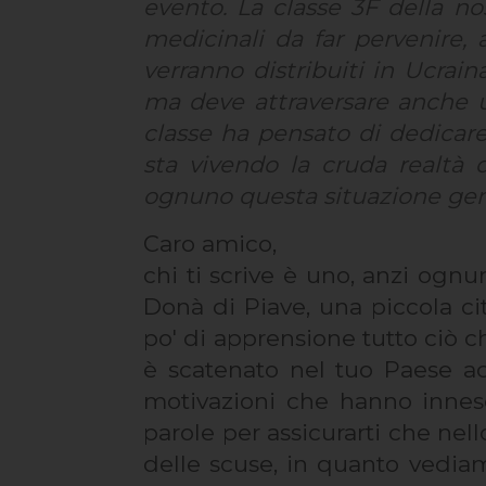
evento. La classe 3F della no
medicinali da far pervenire, a
verranno distribuiti in Ucrai
ma deve attraversare anche u
classe ha pensato di dedicar
sta vivendo la cruda realtà 
ognuno questa situazione gen
Caro amico,
chi ti scrive è uno, anzi og
Donà di Piave, una piccola ci
po' di apprensione tutto ciò ch
è scatenato nel tuo Paese ad
motivazioni che hanno innesc
parole per assicurarti che nel
delle scuse, in quanto vediam