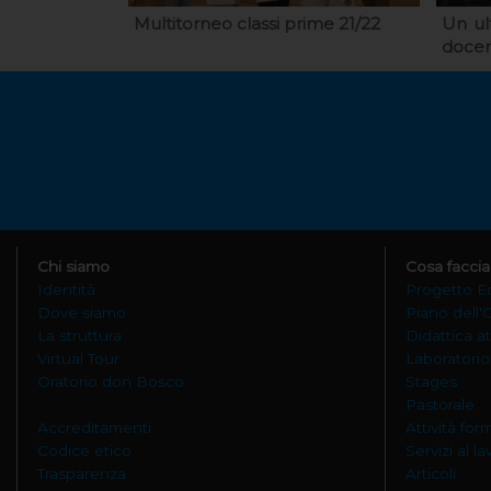
Multitorneo classi prime 21/22
Un ul
docen
Chi siamo
Cosa facci
Identità
Progetto E
Dove siamo
Piano dell'
La struttura
Didattica at
Virtual Tour
Laboratorio
Oratorio don Bosco
Stages
Pastorale
Accreditamenti
Attività for
Codice etico
Servizi al l
Trasparenza
Articoli