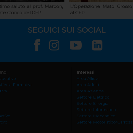
timo saluto al prof. Marcon,
L'Operazione Mato Grosso
te storico del CFP
al CFP
SEGUICI SUI SOCIAL
amo
Interessi
ducativo
Area Allievi
Offerta Formativa
Area Adulti
tiva
Area Aziende
Settore Elettrico
Settore Energia
Settore Informatico
mative
Settore Meccanico
avoro
Settore Motoristico/Carrozz