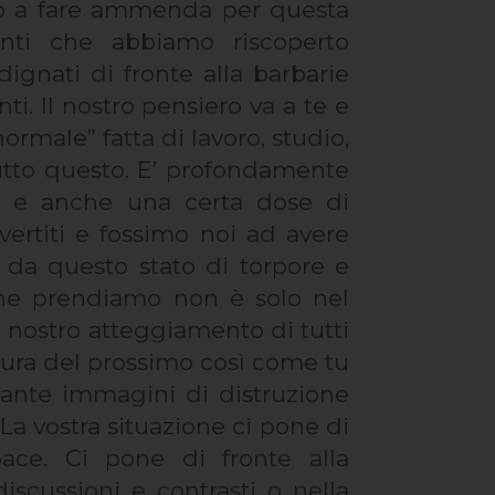
mo a fare ammenda per questa
nti che abbiamo riscoperto
ignati di fronte alla barbarie
ti. Il nostro pensiero va a te e
ormale” fatta di lavoro, studio,
utto questo. E’ profondamente
zza e anche una certa dose di
vertiti e fossimo noi ad avere
e da questo stato di torpore e
che prendiamo non è solo nel
l nostro atteggiamento di tutti
cura del prossimo così come tu
tante immagini di distruzione
 La vostra situazione ci pone di
ace. Ci pone di fronte alla
scussioni e contrasti o nella