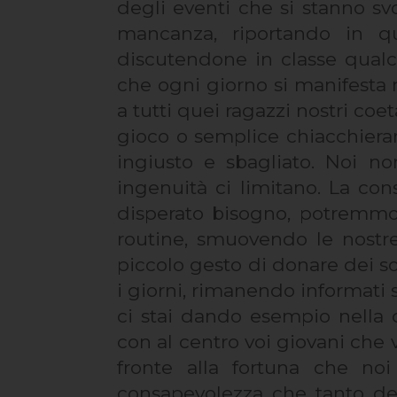
degli eventi che si stanno 
mancanza, riportando in q
discutendone in classe qualch
che ogni giorno si manifesta ne
a tutti quei ragazzi nostri coe
gioco o semplice chiacchiera
ingiusto e sbagliato. Noi no
ingenuità ci limitano. La con
disperato bisogno, potremmo t
routine, smuovendo le nostr
piccolo gesto di donare dei so
i giorni, rimanendo informati
ci stai dando esempio nella 
con al centro voi giovani che v
fronte alla fortuna che no
consapevolezza che tanto del