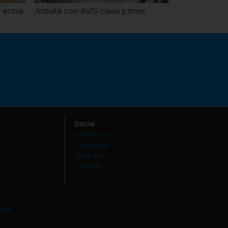
 entra
Attività con AVIS classi prime
Social
Facebook
Instagram
Youtube
Linkedin
eria