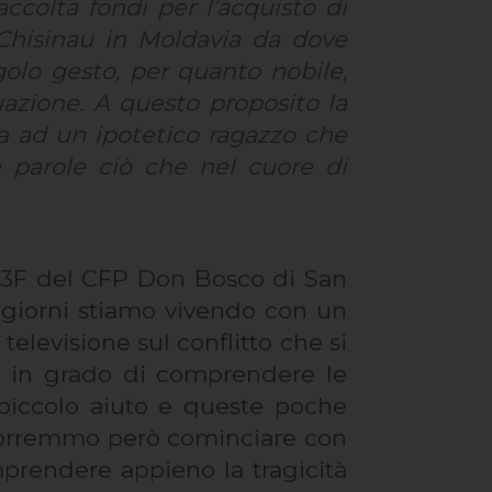
ccolta fondi per l’acquisto di
di Chisinau in Moldavia da dove
golo gesto, per quanto nobile,
azione. A questo proposito la
a ad un ipotetico ragazzo che
e parole ciò che nel cuore di
e 3F del CFP Don Bosco di San
i giorni stiamo vivendo con un
televisione sul conflitto che si
mo in grado di comprendere le
 piccolo aiuto e queste poche
i. Vorremmo però cominciare con
mprendere appieno la tragicità