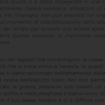
stra scuola si è allora impegnata in una ra
ttraverso l’opera salesiana, all’oratorio 
na. Ma l’impegno non può esaurirsi nel sin
n momento di interiorizzazione della situ
e del tempo per scrivere una lettera apert
della guerra, cercando di imprimere nell
era.
nuno, dei ragazzi che compongono la class
ttà che si trova vicino a Venezia. In quest
e ci viene raccontato indirettamente dalla 
 opera dell’esercito russo. Noi non sia
ato la guerra, possiamo solo inviarti un
lo spirito e nella preghiera ti siamo vicin
o il tuo paese lontano e ci è difficile co