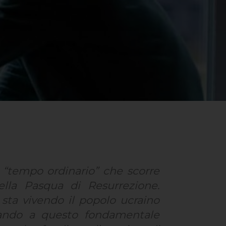
l “tempo ordinario” che scorre
della Pasqua di Resurrezione.
e sta vivendo il popolo ucraino
rando a questo fondamentale