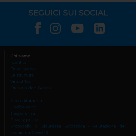
SEGUICI SUI SOCIAL
Chi siamo
Identità
Dove siamo
La struttura
Virtual Tour
Oratorio don Bosco
Accreditamenti
Codice etico
Trasparenza
Privacy policy
Protocollo di Sicurezza Scolastica - Valutazione del
rischio da Covid-19