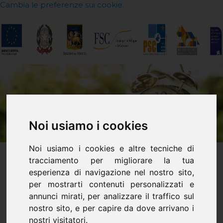
Cambia le preferenze sui cookie.
Noi usiamo i cookies
Noi usiamo i cookies e altre tecniche di
tracciamento per migliorare la tua
esperienza di navigazione nel nostro sito,
Il costo della vita
per mostrarti contenuti personalizzati e
annunci mirati, per analizzare il traffico sul
nostro sito, e per capire da dove arrivano i
Un'attività molto interessante, utile e
nostri visitatori.