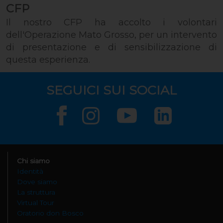
CFP
Il nostro CFP ha accolto i volontari
dell'Operazione Mato Grosso, per un intervento
di presentazione e di sensibilizzazione di
questa esperienza.
SEGUICI SUI SOCIAL
Chi siamo
Identità
Dove siamo
La struttura
Virtual Tour
Oratorio don Bosco