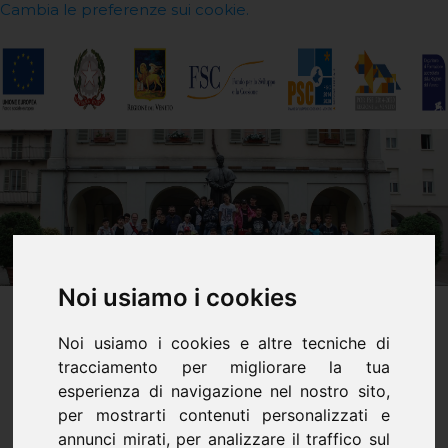
Cambia le preferenze sui cookie.
Noi usiamo i cookies
Noi usiamo i cookies e altre tecniche di
Gita a Torino 2018
tracciamento per migliorare la tua
esperienza di navigazione nel nostro sito,
per mostrarti contenuti personalizzati e
La gita a Torino delle classi prime del
annunci mirati, per analizzare il traffico sul