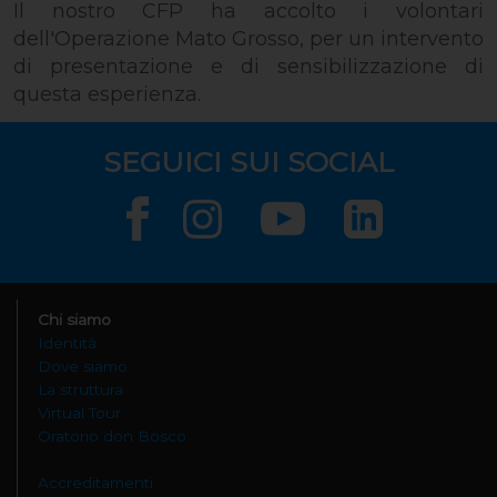
Il nostro CFP ha accolto i volontari
dell'Operazione Mato Grosso, per un intervento
di presentazione e di sensibilizzazione di
questa esperienza.
SEGUICI SUI SOCIAL
Chi siamo
Identità
Dove siamo
La struttura
Virtual Tour
Oratorio don Bosco
Accreditamenti