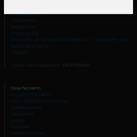
Oratorio don Bosco
Accreditamenti
Codice etico
Trasparenza
Privacy policy
Protocollo di Sicurezza Scolastica - Valutazione del
rischio da Covid-19
Contatti
Codice meccanografico:
VECF013009
Cosa facciamo
Progetto Educativo
Piano dell'Offerta Formativa
Didattica attiva
Laboratorio
Stages
Pastorale
Attività formative