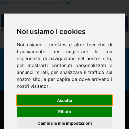
Cambia le preferenze sui cookie.
Noi usiamo i cookies
Precedente
Successiva
Noi usiamo i cookies e altre tecniche di
tracciamento per migliorare la tua
SEGUICI SUI SOCIAL
esperienza di navigazione nel nostro sito,
per mostrarti contenuti personalizzati e
annunci mirati, per analizzare il traffico sul
nostro sito, e per capire da dove arrivano i
nostri visitatori.
Chi siamo
Accetto
Identità
Rifiuto
Dove siamo
La struttura
Cambia le mie impostazioni
Virtual Tour